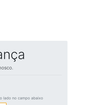
ança
nosco.
ao lado no campo abaixo