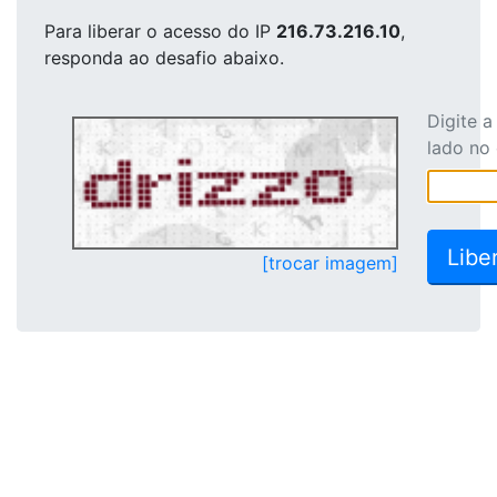
Para liberar o acesso
do IP
216.73.216.10
,
responda ao desafio abaixo.
Digite 
lado no
[trocar imagem]