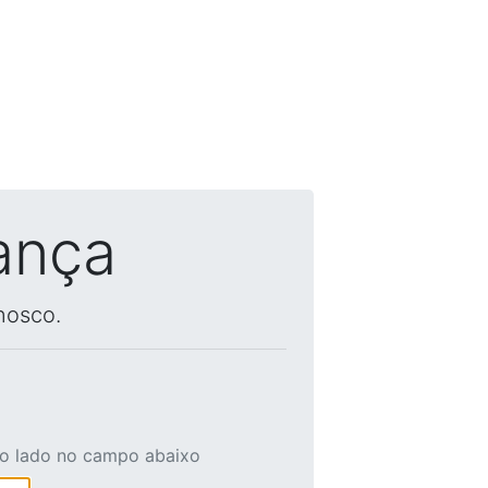
ança
nosco.
ao lado no campo abaixo