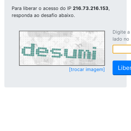
Para liberar o acesso
do IP
216.73.216.153
,
responda ao desafio abaixo.
Digite 
lado no
[trocar imagem]