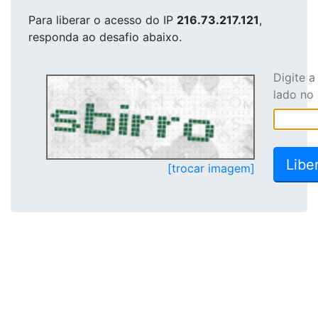
Para liberar o acesso
do IP
216.73.217.121
,
responda ao desafio abaixo.
Digite 
lado no
[trocar imagem]