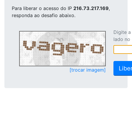
Para liberar o acesso
do IP
216.73.217.169
,
responda ao desafio abaixo.
Digite 
lado no
[trocar imagem]