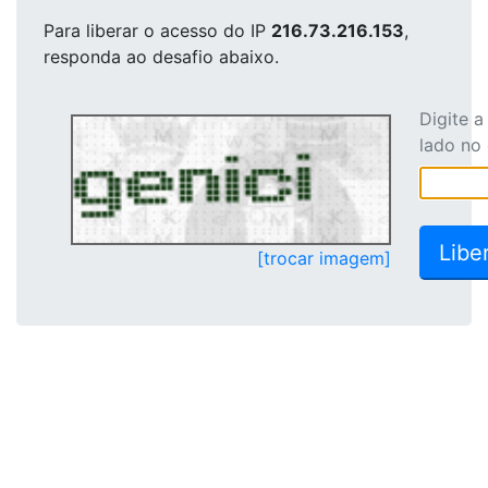
Para liberar o acesso
do IP
216.73.216.153
,
responda ao desafio abaixo.
Digite 
lado no
[trocar imagem]