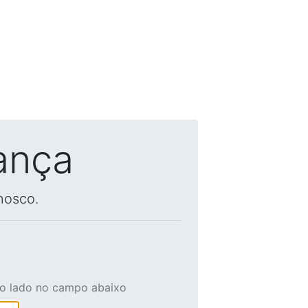
ança
nosco.
ao lado no campo abaixo