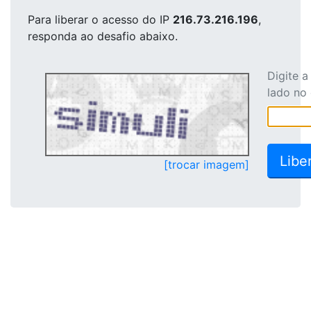
Para liberar o acesso
do IP
216.73.216.196
,
responda ao desafio abaixo.
Digite 
lado no
[trocar imagem]