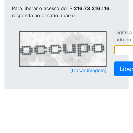
Para liberar o acesso
do IP
216.73.216.116
,
responda ao desafio abaixo.
Digite 
lado no
[trocar imagem]