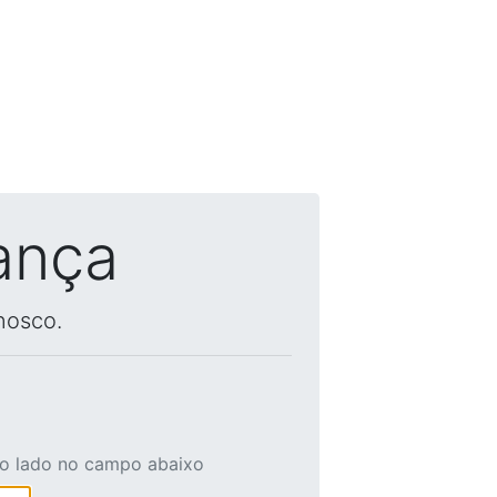
ança
nosco.
ao lado no campo abaixo