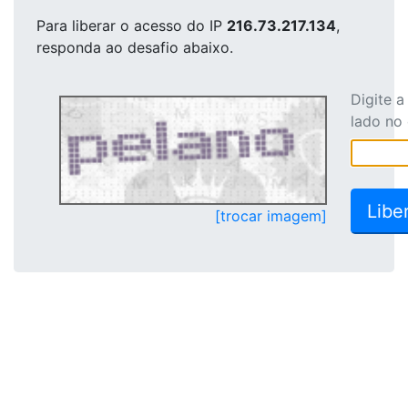
Para liberar o acesso
do IP
216.73.217.134
,
responda ao desafio abaixo.
Digite 
lado no
[trocar imagem]