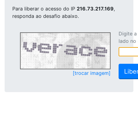
Para liberar o acesso
do IP
216.73.217.169
,
responda ao desafio abaixo.
Digite 
lado no
[trocar imagem]