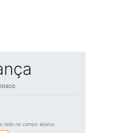
ança
nosco.
ao lado no campo abaixo