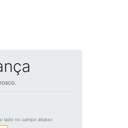
ança
nosco.
ao lado no campo abaixo