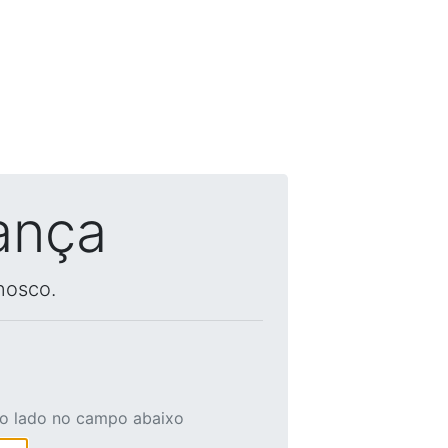
ança
nosco.
ao lado no campo abaixo