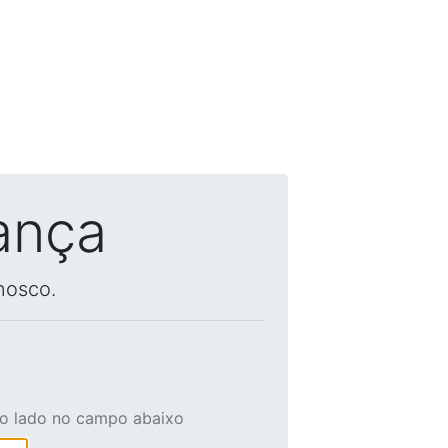
ança
nosco.
ao lado no campo abaixo