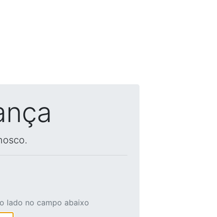
ança
nosco.
ao lado no campo abaixo