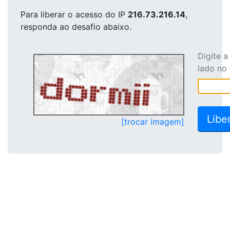
Para liberar o acesso
do IP
216.73.216.14
,
responda ao desafio abaixo.
Digite 
lado no
[trocar imagem]