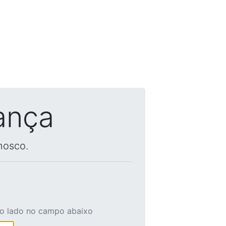
ança
nosco.
ao lado no campo abaixo