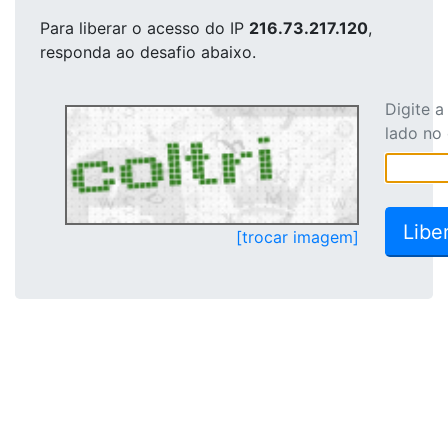
Para liberar o acesso
do IP
216.73.217.120
,
responda ao desafio abaixo.
Digite 
lado no
[trocar imagem]