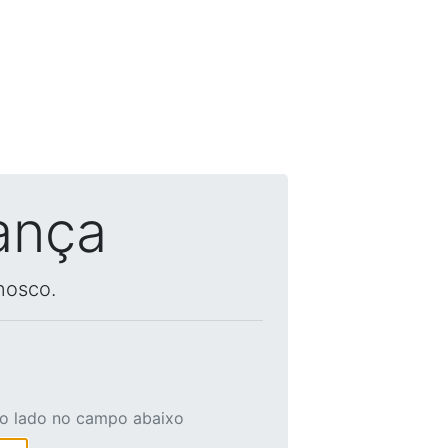
ança
nosco.
ao lado no campo abaixo