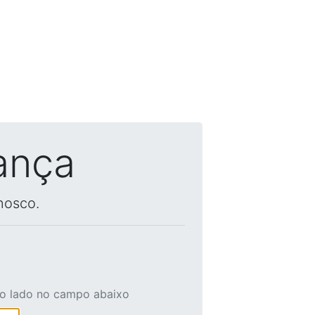
ança
nosco.
ao lado no campo abaixo