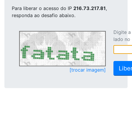
Para liberar o acesso
do IP
216.73.217.81
,
responda ao desafio abaixo.
Digite 
lado no
[trocar imagem]