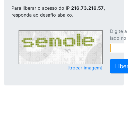
Para liberar o acesso
do IP
216.73.216.57
,
responda ao desafio abaixo.
Digite 
lado no
[trocar imagem]