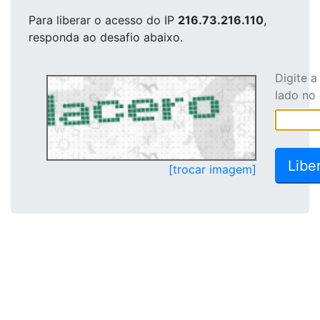
Para liberar o acesso
do IP
216.73.216.110
,
responda ao desafio abaixo.
Digite 
lado no
[trocar imagem]