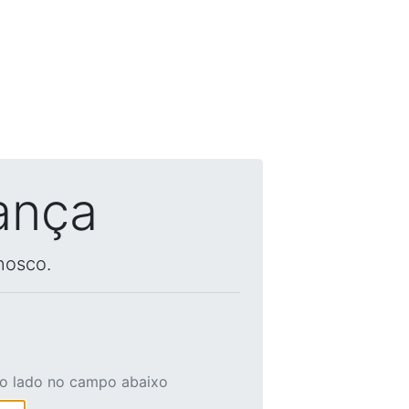
ança
nosco.
ao lado no campo abaixo