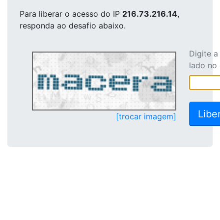
Para liberar o acesso
do IP
216.73.216.14
,
responda ao desafio abaixo.
Digite 
lado no
[trocar imagem]