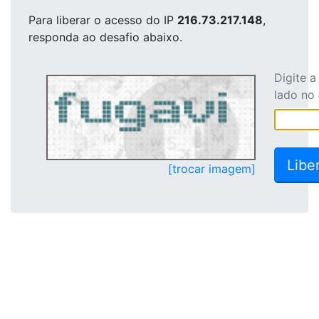
Para liberar o acesso
do IP
216.73.217.148
,
responda ao desafio abaixo.
Digite 
lado no
[trocar imagem]