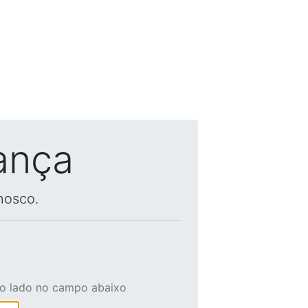
ança
nosco.
ao lado no campo abaixo