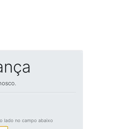
ança
nosco.
ao lado no campo abaixo