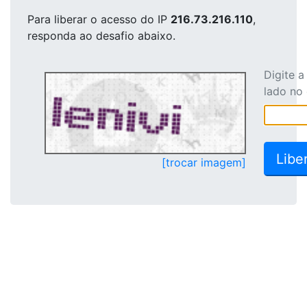
Para liberar o acesso
do IP
216.73.216.110
,
responda ao desafio abaixo.
Digite 
lado no
[trocar imagem]