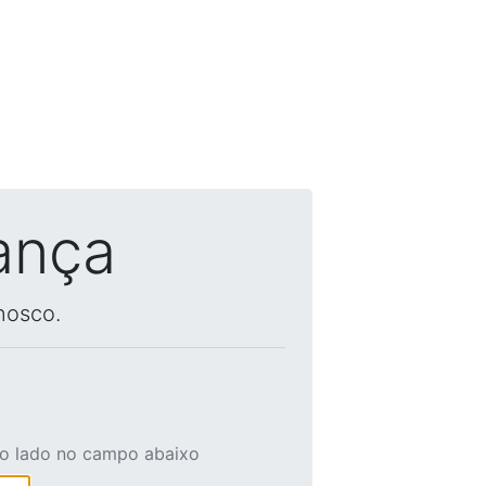
ança
nosco.
ao lado no campo abaixo