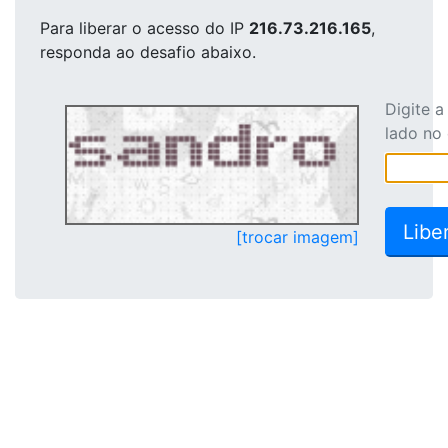
Para liberar o acesso
do IP
216.73.216.165
,
responda ao desafio abaixo.
Digite 
lado no
[trocar imagem]