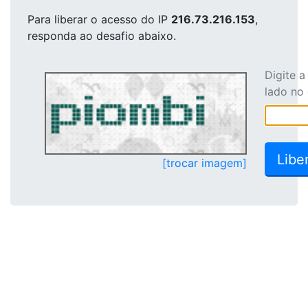
Para liberar o acesso
do IP
216.73.216.153
,
responda ao desafio abaixo.
Digite 
lado no
[trocar imagem]