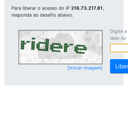
Para liberar o acesso
do IP
216.73.217.81
,
responda ao desafio abaixo.
Digite 
lado no
[trocar imagem]