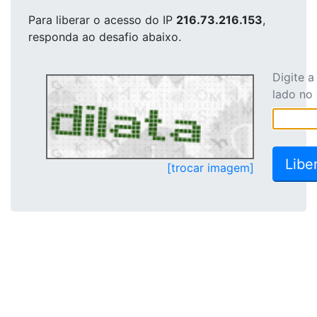
Para liberar o acesso
do IP
216.73.216.153
,
responda ao desafio abaixo.
Digite 
lado no
[trocar imagem]