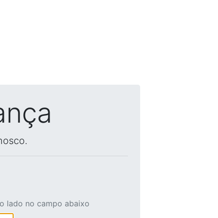
ança
nosco.
ao lado no campo abaixo