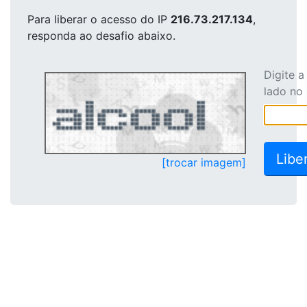
Para liberar o acesso
do IP
216.73.217.134
,
responda ao desafio abaixo.
Digite 
lado no
[trocar imagem]